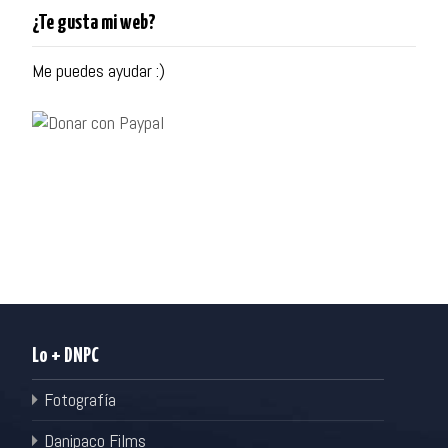
¿Te gusta mi web?
Me puedes ayudar :)
Lo + DNPC
Fotografía
Danipaco Films