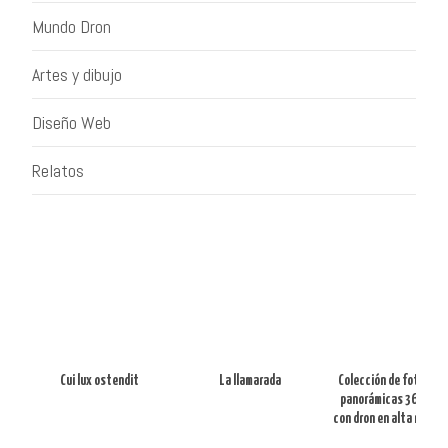
Mundo Dron
Artes y dibujo
Diseño Web
Relatos
Cui lux ostendit
La llamarada
Colección de fotograf
panorámicas 360 gra
con dron en alta resolu