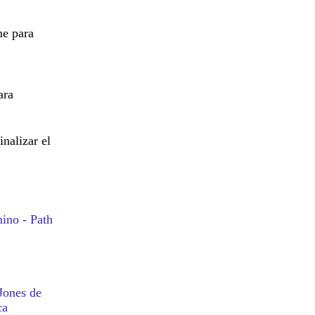
Cui lux ostendit
me para
ara
La llamarada
nalizar el
Colección de
fotografías
panorámicas 360
grados con dron en
alta resolución