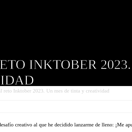
ETO INKTOBER 2023.
VIDAD
l reto Inktober 2023. Un mes de tinta y creatividad
esafío creativo al que he decidido lanzarme de lleno: ¡Me ap