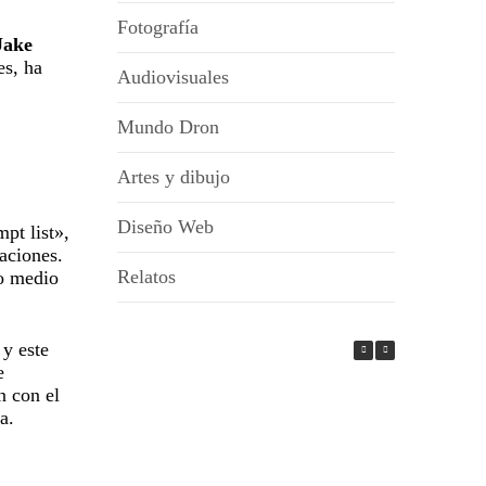
Fotografía
Jake
es, ha
Audiovisuales
Mundo Dron
Artes y dibujo
Diseño Web
pt list»,
aciones.
Relatos
ro medio
 y este
e
n con el
a.