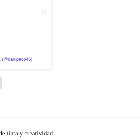
ez (@danipaco46)
e tinta y creatividad