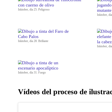
Inktober, día 25. Peligroso
Inktober, dí
Inktober, día 28. Brillante
Inktober, dí
Inktober, día 31. Fuego
Vídeos del proceso de ilustra