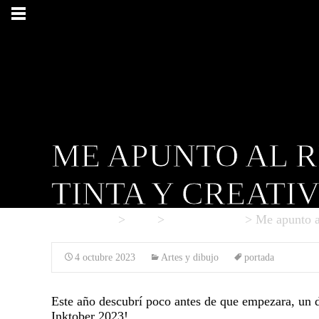
ME APUNTO AL R
TINTA Y CREATI
Danipaco.es
>
Blog
>
Artes y dibujo
>
Me apunto a
4 octubre 2023
Artes y dibujo
portada
Este año descubrí poco antes de que empezara, un d
Inktober 2023!