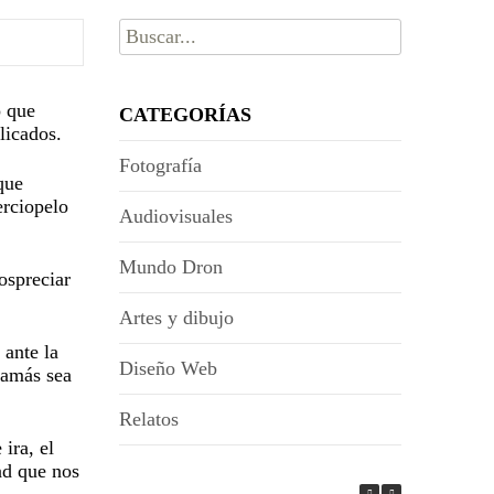
Buscar
por:
o que
CATEGORÍAS
licados.
Fotografía
que
erciopelo
Audiovisuales
Mundo Dron
ospreciar
Artes y dibujo
 ante la
Diseño Web
jamás sea
Relatos
ira, el
ad que nos