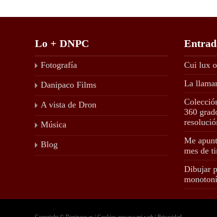
Lo + DNPC
Entrad
Fotografía
Cui lux o
La llama
Danipaco Films
Colecció
A vista de Dron
360 grado
resolució
Música
Me apunt
Blog
mes de ti
Dibujar p
monoton