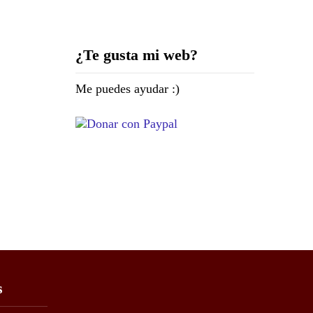
Nocturna – 137
Megapíxeles
¿Te gusta mi web?
Me puedes ayudar :)
s