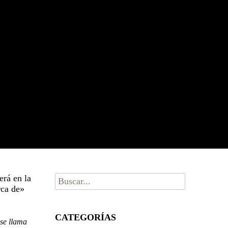
Buscar
erá en la
por:
rca de»
CATEGORÍAS
 se llama