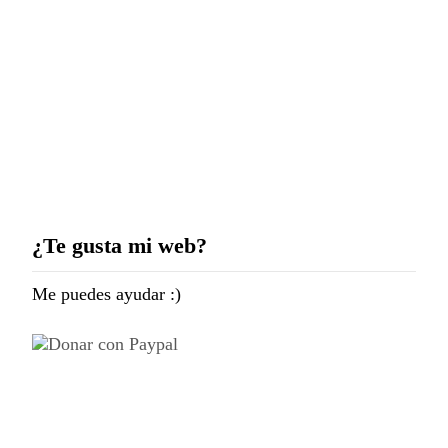
Proyecto Alhambra
Nocturna – 137
Megapíxeles
¿Te gusta mi web?
Me puedes ayudar :)