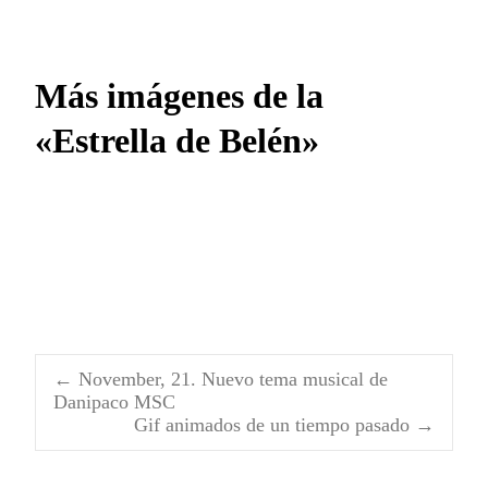
Más imágenes de la
«Estrella de Belén»
Allí a lo lejos se ven los planetas
Día 20 de Diciembre 2020
unidos
Día 21 de Diciembre 2020
Así está la Luna el día 20 de
Diciembre 2020
←
November, 21. Nuevo tema musical de
Navegación
Danipaco MSC
Gif animados de un tiempo pasado
→
de