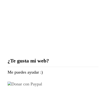
Navidad de Murcia
puedo alejar mi dron
Proyecto Alhambra
Nocturna – 137
Megapíxeles
¿Te gusta mi web?
Me puedes ayudar :)