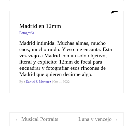
0
Madrid en 12mm
Fotografía
Madrid intimida. Muchas almas, mucho
caos, mucho ruido. Y eso me encanta. Esta
vez viajo a Madrid con un solo objetivo,
literal y explícito: 12mm de focal para
encuadrar y fotografiar esos rincones de
Madrid que quieren decirme algo.
By :
Daniel F. Martínez
| Oct 1, 2022
←
Musical Portraits
Luna y vencejo
→
Navegación