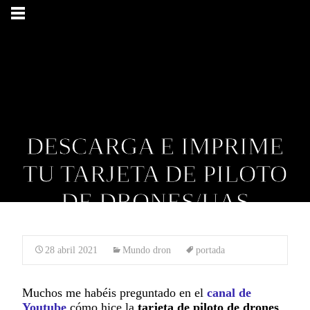
DESCARGA E IMPRIME
TU TARJETA DE PILOTO
DE DRONES/UAS
GRATIS
28 abril 2021
Mundo dron
portada
Muchos me habéis preguntado en el
canal de
Youtube
cómo hice la
tarjeta de piloto de drones
,