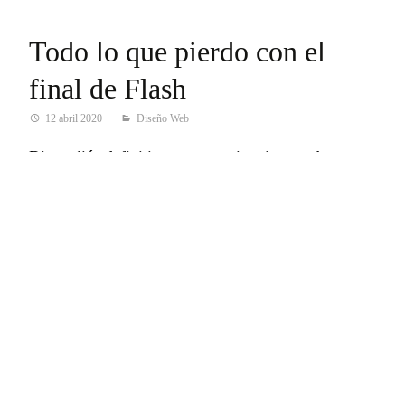
Todo lo que pierdo con el
final de Flash
12 abril 2020
Diseño Web
Digo adiós definitivamente a mi antigua web
personal en Flash que desarrollé con mucho empeño
y esfuerzo. De momento, podéis seguir viéndola.
Hasta que los altos mandos del mundo Internet lo
permitan. Aquí la tenéis…
Deja un comentario
« Anterior
1
2
3
4
5
6
Siguiente »